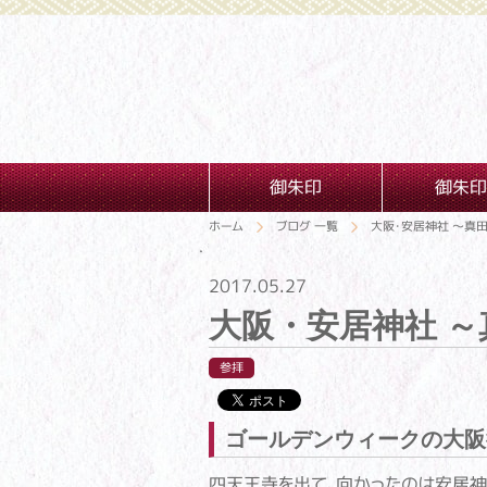
御朱印
御朱印
ホーム
ブログ 一覧
大阪・安居神社 ～真田
2017.05.27
大阪・安居神社 ～
参拝
ゴールデンウィークの大阪
四天王寺
を出て、向かったのは安居神