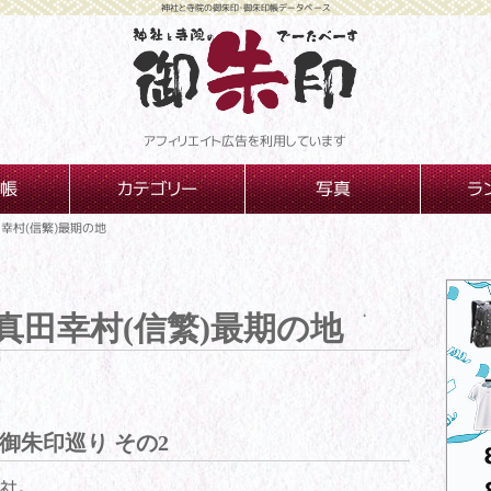
神社と寺院の御朱印・御朱印帳データベース
アフィリエイト広告を利用しています
帳
カテゴリー
写真
ラ
幸村(信繁)最期の地
真田幸村(信繁)最期の地
御朱印巡り その2
社。