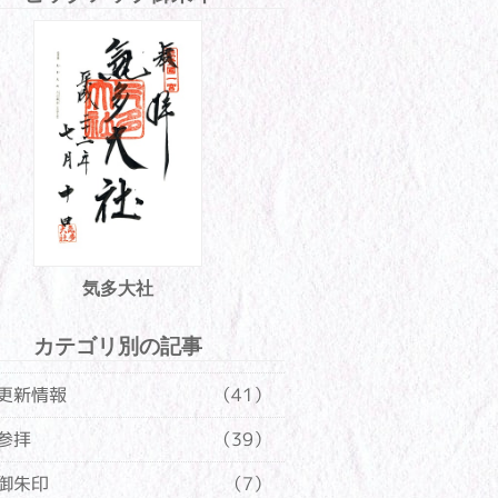
気多大社
カテゴリ別の記事
更新情報
（41）
参拝
（39）
御朱印
（7）