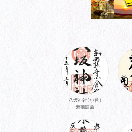
八坂神社（小倉）
素戔嗚命