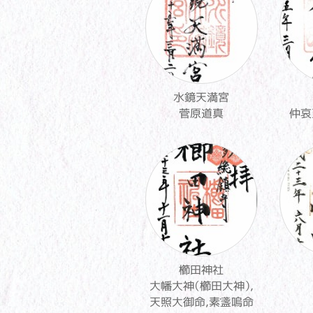
水鏡天満宮
菅原道真
仲哀
櫛田神社
大幡大神（櫛田大神）,
天照大御命,素盞嗚命