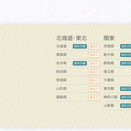
北海道・東北
関東
北海道
茨城県
御朱印帳
御朱印
御朱印
青森県
栃木県
御朱印
御朱印
岩手県
群馬県
御朱印帳
御朱印
御朱印
秋田県
埼玉県
御朱印
宮城県
千葉県
御朱印
山形県
東京都
御朱印
御朱印
福島県
神奈川県
御朱印
御朱印
山梨県
御朱印