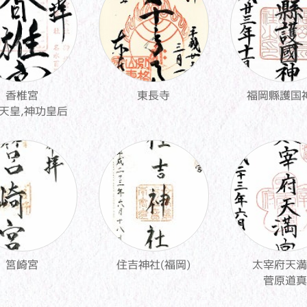
香椎宮
東長寺
福岡縣護国
天皇,神功皇后
筥崎宮
住吉神社(福岡)
太宰府天満
菅原道真