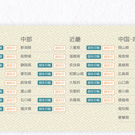
中部
近畿
中国・
新潟県
三重県
岡山県
帳
御朱印帳
御朱印
御朱印
御朱印
長野県
滋賀県
鳥取県
帳
御朱印帳
御朱印
御朱印
御朱印
静岡県
奈良県
島根県
帳
御朱印帳
御朱印帳
御朱印
御朱印
御朱印
愛知県
和歌山県
広島県
御朱印帳
御朱印帳
御朱印
御朱印
御朱印
岐阜県
大阪府
山口県
御朱印帳
御朱印帳
御朱印
御朱印
御朱印
富山県
京都府
香川県
帳
御朱印帳
御朱印
御朱印
御朱印
石川県
兵庫県
徳島県
帳
御朱印帳
御朱印帳
御朱印
御朱印
御朱印
福井県
高知県
帳
御朱印帳
御朱印
御朱印
愛媛県