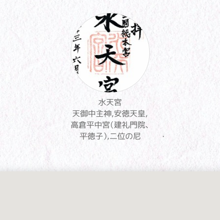
水天宮
天御中主神,安徳天皇,
高倉平中宮（建礼門院、
平徳子）,二位の尼