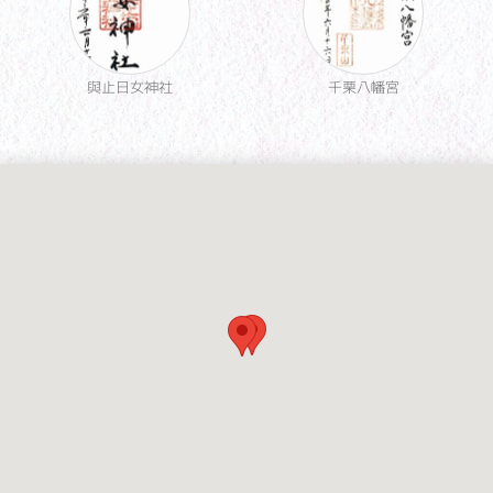
與止日女神社
千栗八幡宮