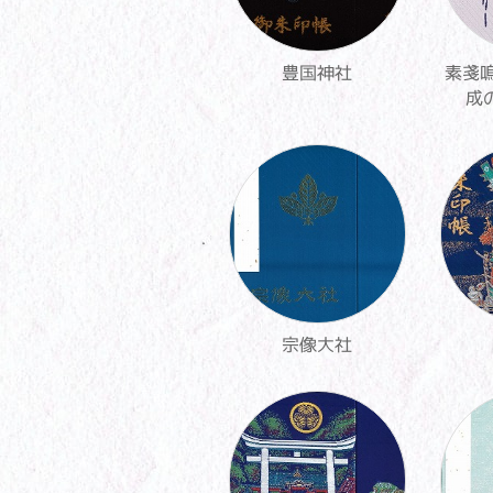
豊国神社
素戔嗚
成
宗像大社