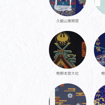
久能山東照宮
熊野本宮大社
熊