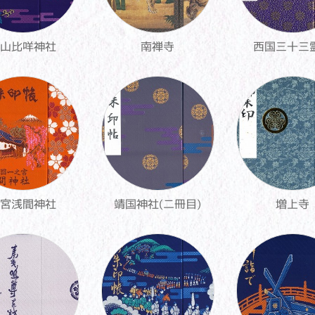
山比咩神社
南禅寺
西国三十三
宮浅間神社
靖国神社(二冊目)
増上寺