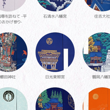
尊を訪ねて -平
石清水八幡宮
住吉大社
のおかげ参り-
櫛田神社
日光東照宮
鶴岡八幡