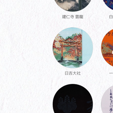
建仁寺 雲龍
白
日吉大社
一