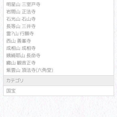
明星山 三室戸寺
岩間山 正法寺
石光山 石山寺
長等山 三井寺
霊?山 行願寺
西山 善峯寺
成相山 成相寺
姨綺耶山 長命寺
繖山 観音正寺
紫雲山 頂法寺(六角堂)
カテゴリ
国宝