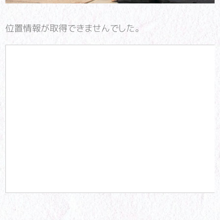
位置情報が取得できませんでした。