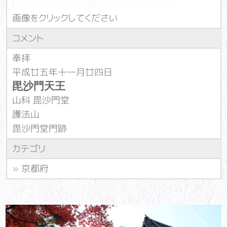
画像をクリックしてください
コメント
奉拝
平成廿五年十一月廿四日
毘沙門天王
山科 毘沙門堂
護法山
毘沙門堂門跡
カテゴリ
»
京都府