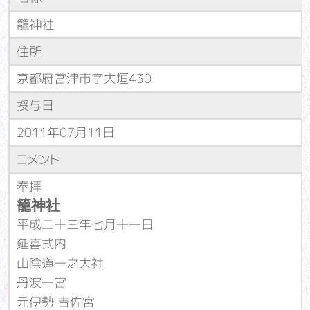
籠神社
住所
京都府宮津市字大垣430
授与日
2011年07月11日
コメント
奉拝
籠神社
平成二十三年七月十一日
延喜式内
山陰道一之大社
丹波一宮
元伊勢 吉佐宮