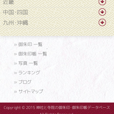
近畿
中国・四国
九州・沖縄
»
御朱印 一覧
»
御朱印帳 一覧
»
写真 一覧
»
ランキング
»
ブログ
»
サイトマップ
Copyright © 2015 神社と寺院の御朱印・御朱印帳データベース