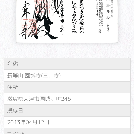
名称
長等山 園城寺(三井寺)
住所
滋賀県大津市園城寺町246
授与日
2013年04月12日
コメント