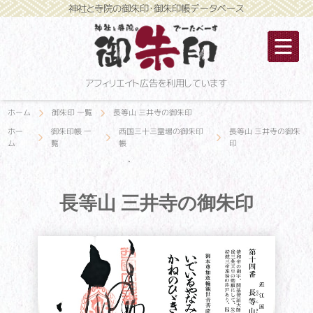
神社と寺院の御朱印・御朱印帳データベース
アフィリエイト広告を利用しています
ホーム
御朱印 一覧
長等山 三井寺の御朱印
ホー
御朱印帳 一
西国三十三霊場の御朱印
長等山 三井寺の御朱
ム
覧
帳
印
長等山 三井寺の御朱印