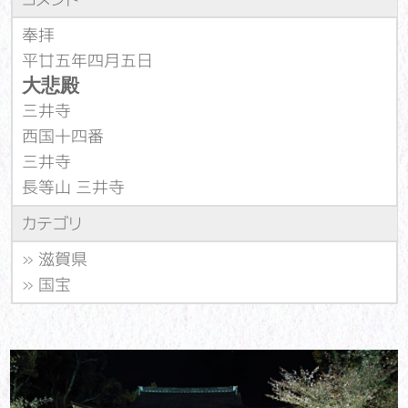
奉拝
平廿五年四月五日
大悲殿
三井寺
西国十四番
三井寺
長等山 三井寺
カテゴリ
»
滋賀県
»
国宝