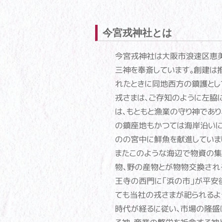
今宮戎神社とは
今宮戎神社は大阪市浪速区恵美
三神を奉斎しています。創建は
れたときに同地西方の鎮護とし
戎さまは、ご存知のように左脇
は、もともと漁業の守り神であり
の鎮座地もかつては海岸沿いに
のの宮中に鮮魚を献進していま
またこのような海辺で物資の集
物、野の産物とが物物交換され
王寺の西門に「浜の市」が平安
ても当社の戎さまが祀られるよ
時代が経るに従い、市場の隆盛