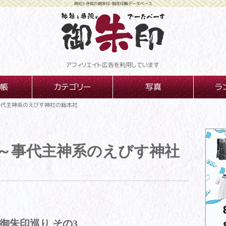
神社と寺院の御朱印・御朱印帳データベース
アフィリエイト広告を利用しています
帳
カテゴリー
写真
ラ
事代主神系のえびす神社の総本社
 ～事代主神系のえびす神社
御朱印巡り その3