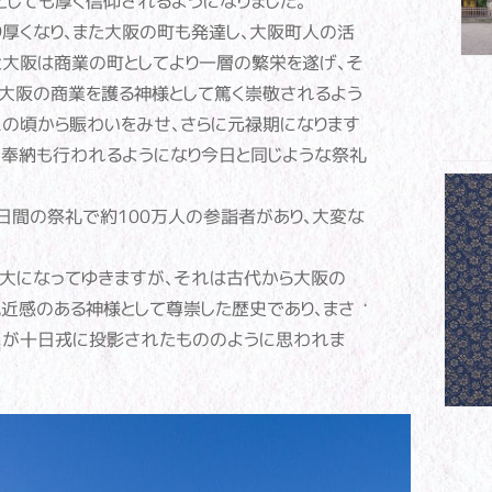
としても厚く信仰されるようになりました。
厚くなり、また大阪の町も発達し、大阪町人の活
と大阪は商業の町としてより一層の繁栄を遂げ、そ
大阪の商業を護る神様として篤く崇敬されるよう
この頃から賑わいをみせ、さらに元禄期になります
奉納も行われるようになり今日と同じような祭礼
の三日間の祭礼で約100万人の参詣者があり、大変な
大になってゆきますが、それは古代から大阪の
親近感のある神様として尊崇した歴史であり、まさ
ねが十日戎に投影されたもののように思われま