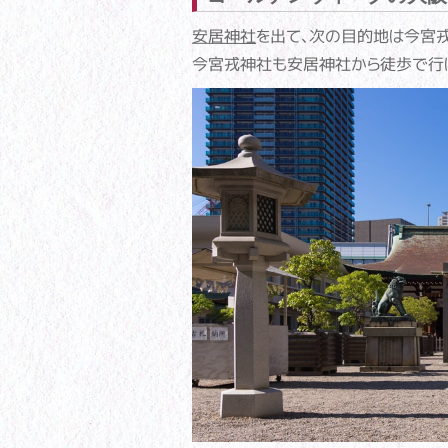
安居神社
を出て、次の目的地は今宮戎
今宮戎神社も安居神社から徒歩で行