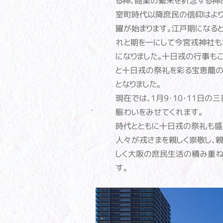
る神、商業の繁栄を祈念する神
室町時代以降庶民の信仰はより
躍が始まります。江戸期になる
れと期を一にして今宮戎神社も
になりました。十日戎の行事も
と十日戎の祭礼を彩る宝恵籠の
となりました。
現在では、1月9・10・11日
賑わいをみせてくれます。
時代とともに十日戎の祭礼も盛
人々が戎さまを親しく崇敬し、
しく大阪の庶民生活の積み重
す。