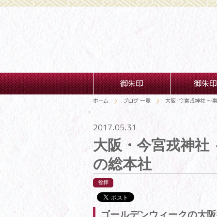
御朱印
御朱印
ホーム
ブログ 一覧
大阪・今宮戎神社 ～
2017.05.31
大阪・今宮戎神社
の総本社
参拝
ゴールデンウィークの大阪