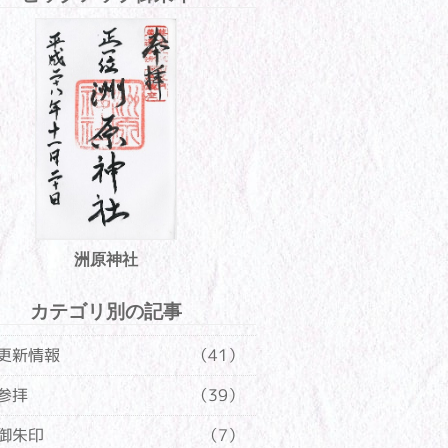
洲原神社
カテゴリ別の記事
更新情報
（41）
参拝
（39）
御朱印
（7）