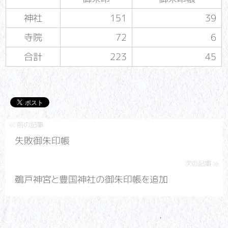
神社
151
39
寺院
72
6
合計
223
45
失敗御朱印帳
鵜戸神宮と豊国神社の御朱印帳を追加