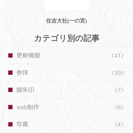
住吉大社(一の宮)
カテゴリ別の記事
更新情報
（41）
参拝
（39）
御朱印
（7）
web制作
（6）
写真
（4）