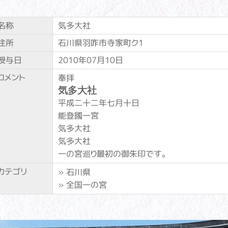
名称
気多大社
住所
石川県羽咋市寺家町ク1
授与日
2010年07月10日
コメント
奉拝
気多大社
平成二十二年七月十日
能登國一宮
気多大社
気多大社
一の宮巡り最初の御朱印です。
カテゴリ
»
石川県
»
全国一の宮