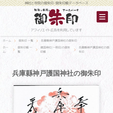
神社と寺院の御朱印・御朱印帳データベース
アフィリエイト広告を利用しています
ホーム
御朱印 一覧
兵庫縣神戸護国神社の御朱印
ホー
御朱印帳 一
靖国神社(一冊目)の御朱
兵庫縣神戸護国神社の御
ム
覧
印帳
朱印
兵庫縣神戸護国神社の御朱印